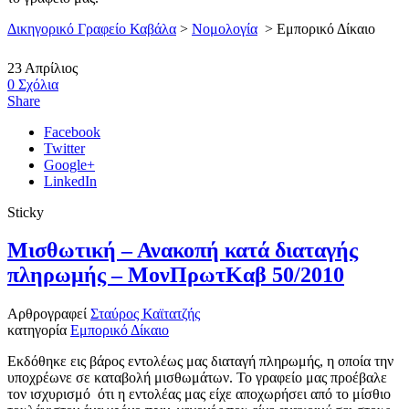
Δικηγορικό Γραφείο Καβάλα
>
Νομολογία
>
Εμπορικό Δίκαιο
23
Απρίλιος
0
Σχόλια
Share
Facebook
Twitter
Google+
LinkedIn
Sticky
Μισθωτική – Ανακοπή κατά διαταγής
πληρωμής – ΜονΠρωτΚαβ 50/2010
Αρθρογραφεί
Σταύρος Καϊτατζής
κατηγορία
Εμπορικό Δίκαιο
Εκδόθηκε εις βάρος εντολέως μας διαταγή πληρωμής, η οποία την
υποχρέωνε σε καταβολή μισθωμάτων. Το γραφείο μας προέβαλε
τον ισχυρισμό ότι η εντολέας μας είχε αποχωρήσει από το μίσθιο