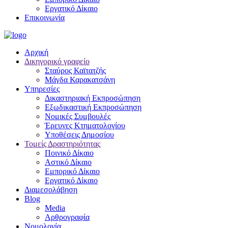
Εργατικό Δίκαιο
Επικοινωνία
Αρχική
Δικηγορικό γραφείο
Σταύρος Καϊτατζής
Μάγδα Καρακατσάνη
Υπηρεσίες
Δικαστηριακή Εκπροσώπηση
Εξωδικαστική Εκπροσώπηση
Νομικές Συμβουλές
Έρευνες Κτηματολογίου
Υποθέσεις Δημοσίου
Τομείς Δραστηριότητας
Ποινικό Δίκαιο
Αστικό Δίκαιο
Εμπορικό Δίκαιο
Εργατικό Δίκαιο
Διαμεσολάβηση
Blog
Media
Αρθρογραφία
Νομολογία