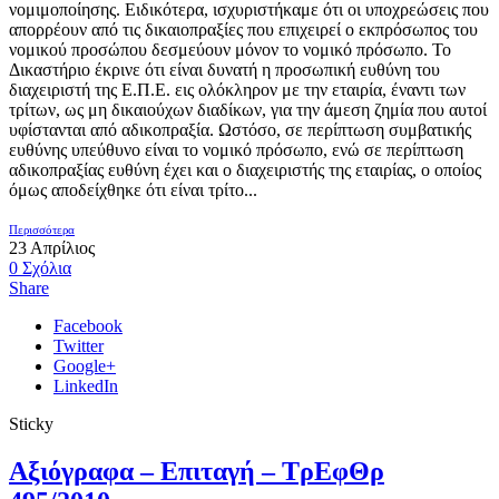
νομιμοποίησης. Ειδικότερα, ισχυριστήκαμε ότι οι υποχρεώσεις που
απορρέουν από τις δικαιοπραξίες που επιχειρεί ο εκπρόσωπος του
νομικού προσώπου δεσμεύουν μόνον το νομικό πρόσωπο. Το
Δικαστήριο έκρινε ότι είναι δυνατή η προσωπική ευθύνη του
διαχειριστή της Ε.Π.Ε. εις ολόκληρον με την εταιρία, έναντι των
τρίτων, ως μη δικαιούχων διαδίκων, για την άμεση ζημία που αυτοί
υφίστανται από αδικοπραξία. Ωστόσο, σε περίπτωση συμβατικής
ευθύνης υπεύθυνο είναι το νομικό πρόσωπο, ενώ σε περίπτωση
αδικοπραξίας ευθύνη έχει και ο διαχειριστής της εταιρίας, ο οποίος
όμως αποδείχθηκε ότι είναι τρίτο...
Περισσότερα
23
Απρίλιος
0
Σχόλια
Share
Facebook
Twitter
Google+
LinkedIn
Sticky
Αξιόγραφα – Επιταγή – ΤρΕφΘρ