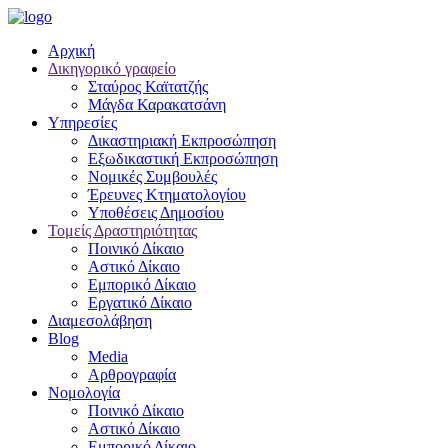
Αρχική
Δικηγορικό γραφείο
Σταύρος Καϊτατζής
Μάγδα Καρακατσάνη
Υπηρεσίες
Δικαστηριακή Εκπροσώπηση
Εξωδικαστική Εκπροσώπηση
Νομικές Συμβουλές
Έρευνες Κτηματολογίου
Υποθέσεις Δημοσίου
Τομείς Δραστηριότητας
Ποινικό Δίκαιο
Αστικό Δίκαιο
Εμπορικό Δίκαιο
Εργατικό Δίκαιο
Διαμεσολάβηση
Blog
Media
Αρθρογραφία
Νομολογία
Ποινικό Δίκαιο
Αστικό Δίκαιο
Εμπορικό Δίκαιο