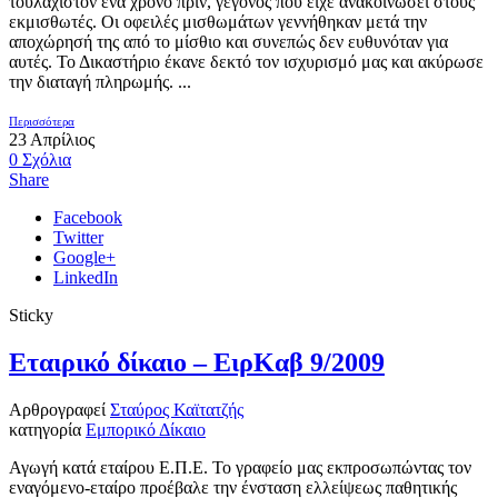
τουλάχιστον ένα χρόνο πριν, γεγονός που είχε ανακοινώσει στους
εκμισθωτές. Οι οφειλές μισθωμάτων γεννήθηκαν μετά την
αποχώρησή της από το μίσθιο και συνεπώς δεν ευθυνόταν για
αυτές. Το Δικαστήριο έκανε δεκτό τον ισχυρισμό μας και ακύρωσε
την διαταγή πληρωμής. ...
Περισσότερα
23
Απρίλιος
0
Σχόλια
Share
Facebook
Twitter
Google+
LinkedIn
Sticky
Εταιρικό δίκαιο – ΕιρΚαβ 9/2009
Αρθρογραφεί
Σταύρος Καϊτατζής
κατηγορία
Εμπορικό Δίκαιο
Αγωγή κατά εταίρου Ε.Π.Ε. Το γραφείο μας εκπροσωπώντας τον
εναγόμενο-εταίρο προέβαλε την ένσταση ελλείψεως παθητικής