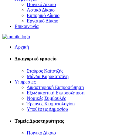
Ποινικό Δίκαιο
Αστικό Δίκαιο
Εμπορικό Δίκαιο
Εργατικό Δίκαιο
Επικοινωνία
Αρχική
Δικηγορικό γραφείο
Σταύρος Καϊτατζής
Μάγδα Καρακατσάνη
Υπηρεσίες
Δικαστηριακή Εκπροσώπηση
Εξωδικαστική Εκπροσώπηση
Νομικές Συμβουλές
Έρευνες Κτηματολογίου
Υποθέσεις Δημοσίου
Τομείς Δραστηριότητας
Ποινικό Δίκαιο