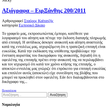
Sticky
Αξιόγραφα – ΕιρΞάνθης 200/2011
Αρθρογραφεί
Σταύρος Καϊτατζής
κατηγορία
Εμπορικό Δίκαιο
Το γραφείο μας, εκπροσωπώντας έμπορο, κατέθεσε για
λογαριασμό του αίτηση και πέτυχε την έκδοση διαταγής πληρωμής
από επιταγή. Η αντίδικος άσκησε ανακοπή και αίτηση αναστολής
κατά της εντολέως μας, ισχυριζόμενη ότι η τραπεζική επιταγή είναι
ευκολίας. Κατά την εκδίκαση της υπόθεσης προβάλλαμε την
ένσταση αοριστίας του δικογράφου της ανακοπής, δηλαδή ότι η
οφειλέτης της επιταγής πρέπει στην ανακοπή της να περιλαμβάνει
και τον ισχυρισμό ότι κατά τον χρόνο κτήσης της επιταγής, ο
αποκτών-εντολέας μας γνώριζε ότι επρόκειτο για επιταγή ευκολίας
και επιπλέον αυτός (αποκτών) είχε συνείδηση της βλάβης που
μπορεί να προκληθεί στον οφειλέτη. Εάν δεν διαλαμβάνονται στο
δικόγραφο της...
Περισσότερα
Νομολογία