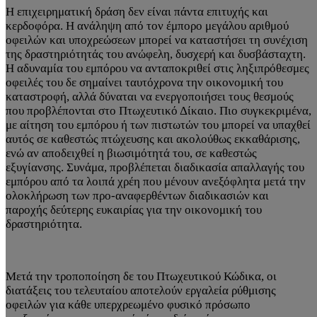
Η επιχειρηματική δράση δεν είναι πάντα επιτυχής και
κερδοφόρα. Η ανάληψη από τον έμπορο μεγάλου αριθμού
οφειλών και υποχρεώσεων μπορεί να καταστήσει τη συνέχιση
της δραστηριότητάς του ανώφελη, δυσχερή και δυσβάσταχτη.
Η αδυναμία του εμπόρου να ανταποκριθεί στις ληξιπρόθεσμες
οφειλές του δε σημαίνει ταυτόχρονα την οικονομική του
καταστροφή, αλλά δύναται να ενεργοποιήσει τους θεσμούς
που προβλέπονται στο Πτωχευτικό Δίκαιο. Πιο συγκεκριμένα,
με αίτηση του εμπόρου ή των πιστωτών του μπορεί να υπαχθεί
αυτός σε καθεστώς πτώχευσης και ακολούθως εκκαθάρισης,
ενώ αν αποδειχθεί η βιωσιμότητά του, σε καθεστώς
εξυγίανσης. Συνάμα, προβλέπεται διαδικασία απαλλαγής του
εμπόρου από τα λοιπά χρέη που μένουν ανεξόφλητα μετά την
ολοκλήρωση των προ-αναφερθέντων διαδικασιών και
παροχής δεύτερης ευκαιρίας για την οικονομική του
δραστηριότητα.
Μετά την τροποποίηση δε του Πτωχευτικού Κώδικα, οι
διατάξεις του τελευταίου αποτελούν εργαλεία ρύθμισης
οφειλών για κάθε υπερχρεωμένο φυσικό πρόσωπο