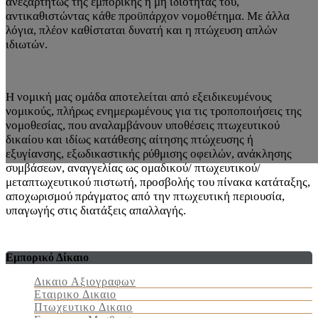
ανεξαρτήτως της εμπορικής ή μη ιδιότητάς του,
αντικαθιστώντας κάθε προϋπάρχον νομοθέτημα. Με άλλα
λόγια, πλέον καθίσταται δυνατή και η πτώχευση απλών
ιδιωτών.
Η νομική μας ομάδα αποτελείται από εξειδικευμένους
νομικούς, πλήρως ενημερωμένους για τις τροποποιήσεις της
νομοθεσίας, που αναλαμβάνουν υποθέσεις πτωχευτικού
δικαίου και ιδίως κατάθεσης αίτησης πτώχευσης ή
εξυγίανσης, εξωδικαστικής ρύθμισης οφειλών, ανάκλησης
συμβάσεων, αναγγελίας ως ομαδικού/ πτωχευτικού/
μεταπτωχευτικού πιστωτή, προσβολής του πίνακα κατάταξης,
αποχωρισμού πράγματος από την πτωχευτική περιουσία,
υπαγωγής στις διατάξεις απαλλαγής.
Εμπορικό Δίκαιο
Δικαιο Αξιογραφων
Εταιρικο Δικαιο
Πτωχευτικο Δικαιο