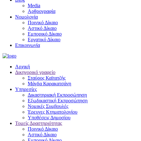
Media
Αρθρογραφία
Νομολογία
Ποινικό Δίκαιο
Αστικό Δίκαιο
Εμπορικό Δίκαιο
Εργατικό Δίκαιο
Επικοινωνία
Αρχική
Δικηγορικό γραφείο
Σταύρος Καϊτατζής
Μάγδα Καρακατσάνη
Υπηρεσίες
Δικαστηριακή Εκπροσώπηση
Εξωδικαστική Εκπροσώπηση
Νομικές Συμβουλές
Έρευνες Κτηματολογίου
Υποθέσεις Δημοσίου
Τομείς Δραστηριότητας
Ποινικό Δίκαιο
Αστικό Δίκαιο
Εμπορικό Δίκαιο