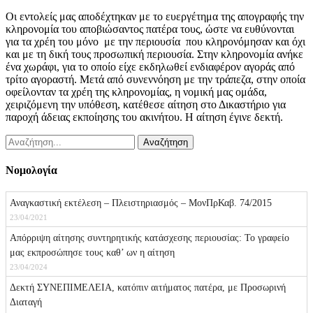
Οι εντολείς μας αποδέχτηκαν με το ευεργέτημα της απογραφής την
κληρονομία του αποβιώσαντος πατέρα τους, ώστε να ευθύνονται
για τα χρέη του μόνο με την περιουσία που κληρονόμησαν και όχι
και με τη δική τους προσωπική περιουσία. Στην κληρονομία ανήκε
ένα χωράφι, για το οποίο είχε εκδηλωθεί ενδιαφέρον αγοράς από
τρίτο αγοραστή. Μετά από συνεννόηση με την τράπεζα, στην οποία
οφείλονταν τα χρέη της κληρονομίας, η νομική μας ομάδα,
χειριζόμενη την υπόθεση, κατέθεσε αίτηση στο Δικαστήριο για
παροχή άδειας εκποίησης του ακινήτου. Η αίτηση έγινε δεκτή.
Νομολογία
Αναγκαστική εκτέλεση – Πλειστηριασμός – ΜονΠρΚαβ. 74/2015
23/04/2021
Απόρριψη αίτησης συντηρητικής κατάσχεσης περιουσίας: Το γραφείο
μας εκπροσώπησε τους καθ’ ων η αίτηση
23/04/2024
Δεκτή ΣΥΝΕΠΙΜΕΛΕΙΑ, κατόπιν αιτήματος πατέρα, με Προσωρινή
Διαταγή