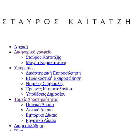
Αρχική
Δικηγορικό γραφείο
Σταύρος Καϊτατζής
Μάγδα Καρακατσάνη
Υπηρεσίες
Δικαστηριακή Εκπροσώπηση
Εξωδικαστική Εκπροσώπηση
Νομικές Συμβουλές
Έρευνες Κτηματολογίου
Υποθέσεις Δημοσίου
Τομείς Δραστηριότητας
Ποινικό Δίκαιο
Αστικό Δίκαιο
Εμπορικό Δίκαιο
Εργατικό Δίκαιο
Διαμεσολάβηση
Blog