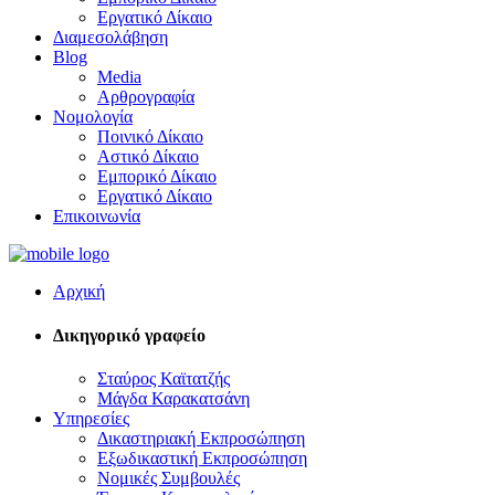
Εργατικό Δίκαιο
Διαμεσολάβηση
Blog
Media
Αρθρογραφία
Νομολογία
Ποινικό Δίκαιο
Αστικό Δίκαιο
Εμπορικό Δίκαιο
Εργατικό Δίκαιο
Επικοινωνία
Αρχική
Δικηγορικό γραφείο
Σταύρος Καϊτατζής
Μάγδα Καρακατσάνη
Υπηρεσίες
Δικαστηριακή Εκπροσώπηση
Εξωδικαστική Εκπροσώπηση
Νομικές Συμβουλές