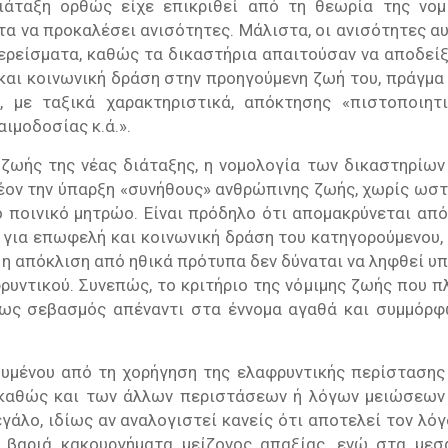
ιάταξη ορθώς είχε επικριθεί από τη θεωρία της νομ
τα να προκαλέσει ανισότητες. Μάλιστα, οι ανισότητες αυ
ερείσματα, καθώς τα δικαστήρια απαιτούσαν να αποδείξ
αι κοινωνική δράση στην προηγούμενη ζωή του, πράγμα
 με ταξικά χαρακτηριστικά, απόκτησης «πιστοποιητ
αιμοδοσίας κ.ά.».
 ζωής της νέας διάταξης, η νομολογία των δικαστηρίων
λέον την ύπαρξη «συνήθους» ανθρώπινης ζωής, χωρίς ωσ
 ποινικό μητρώο. Είναι πρόδηλο ότι απομακρύνεται από
 για επωφελή και κοινωνική δράση του κατηγορούμενου,
 η απόκλιση από ηθικά πρότυπα δεν δύναται να ληφθεί υ
ρυντικού. Συνεπώς, το κριτήριο της νόμιμης ζωής που π
ι ως σεβασμός απέναντι στα έννομα αγαθά και συμμόρ
υμένου από τη χορήγηση της ελαφρυντικής περίστασης
(καθώς και των άλλων περιστάσεων ή λόγων μειώσεων
εγάλο, ιδίως αν αναλογιστεί κανείς ότι αποτελεί τον λόγ
 βαριά κακουργήματα μείζονος απαξίας, ενώ στα μεσ