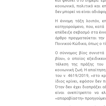
και φθάνει στο σήμερα. Εμ
κοινωνικό, πολιτικό και 
δεν μπορεί να είναι αδιάφορ
Η έννομη τάξη λοιπόν, ε
κατηγορούμενο, που, κατά 
επέδειξε σεβασμό στα ένν
άρθρο πραγματεύεται την 
Ποινικού Κώδικα, όπως ο τ
Ο σύννομος βίος συνιστά
βίου»,
ο οποίος εξειδικευ
τέλεση της πράξης του έ
κοινωνική ζωή. Η απαίτηση
του ν. 4619/2019, «στο κρ
ίδιος κρίνει, εφόσον δεν 
Όταν δεν έχει διαπράξει α
είναι ανεπίτρεπτο να ε
«απαραβίαστη» προηγούµενη