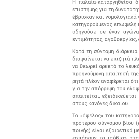
Η παλαία-καταργηθείσα δ
επιστήμης για τη δυνατότη
έβρισκαν και νομολογιακά 
κατηγορούμενος επωφελή κ
οδηγούσε σε έναν αγώνα,
εντιμότητας, αγαθοεργίας, 
Κατά τη σύντομη διάρκεια
διαφαίνεται να επιζητά π
να θεωρεί αρκετό το λευκό
προηγούμενη απαίτησή της
ρητά πλέον αναφέρεται ότι
για την απόρριψη του ελαφ
απαιτείται, εξειδικεύετα
στους κανόνες δικαίου.
Το «όφελος» του κατηγορο
πρότερου σύννομου βίου 
ποινής) είναι εξαιρετικά μ
«σπάσουν τα ισόβια» στα