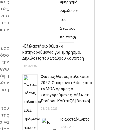
ικής
τές,
ει ο
 που
ικών
«Εξιλαστήριο θύμα» ο
 μας
κατηγορούμενος για εμπρησμό.
τόσο
Δηλώσεις του Σταύρου Καϊτατζή
 την
08/06/2023
 ενώ
πόψη
Φωτιές Θάσου, καλοκαίρι
λέον
2022: Ομόφωνα αθώος από
το ΜΟΔ Δράμας ο
φωση
κατηγορούμενος. Δήλωση
Σταύρου Καϊτατζή [βίντεο]
 του
08/06/2023
 της
Το ακαταδίωκτο
ο να
10/05/2021
αίας