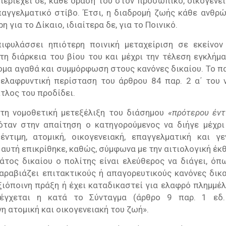
περιέχει δε, κάθε δράση του στον προσωπικό, οικογενει
επαγγελματικό στίβο. Έτσι, η διαδρομή ζωής κάθε ανθρ
η για το Δίκαιο, ιδιαίτερα δε, για το Ποινικό.
πιφυλάσσει ηπιότερη ποινική μεταχείριση σε εκείνον
τη διάρκεια του βίου του και μέχρι την τέλεση εγκλήμα
ομα αγαθά και συμμόρφωση στους κανόνες δικαίου. Το π
ελαφρυντική περίσταση του άρθρου 84 παρ. 2 α΄ του 
ίτλος του προδίδει.
 τη νομοθετική μετεξέλιξη του διάσημου
«πρότερου έντ
όταν στην απαίτηση ο κατηγορούμενος να διήγε μέχρι
ντιμη, ατομική, οικογενειακή, επαγγελματική και γε
 αυτή επικρίθηκε, καθώς, σύμφωνα με την αιτιολογική έκ
άτος δικαίου ο πολίτης είναι ελεύθερος να διάγει, όπ
παραβιάζει επιτακτικούς ή απαγορευτικούς κανόνες δικα
ξιόποινη πράξη ή έχει καταδικαστεί για ελαφρό πληµµέλ
λέγχεται η κατά το Σύνταγµα (άρθρο 9 παρ. 1 εδ.
 ατοµική και οικογενειακή του ζωή».