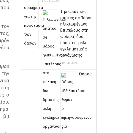
ακό,
12/06/2024
ώπου
Τηλεφωνικές
απάτες σε βάρος
ηλικιωμένων:
 τον
Επιτέλους στη
τος,
φυλακή δύο
αρόν
δράστες, μέλη
νέου
εγκληματικής
οργάνωσης!
08/04/2024
ιμου
 την
Θάσος:
νικά
θεση
ως ο
ίου.
ηµα,
 β΄)