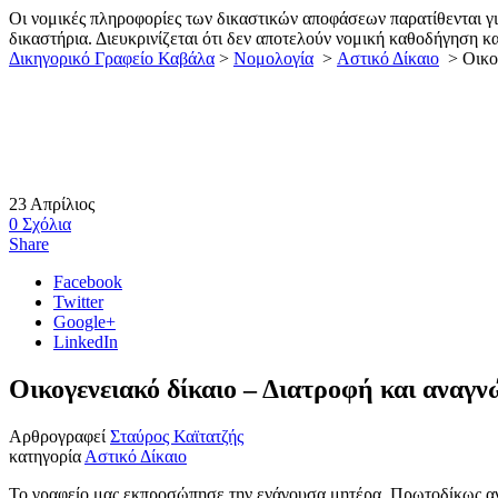
Οι νομικές πληροφορίες των δικαστικών αποφάσεων παρατίθενται γι
δικαστήρια. Διευκρινίζεται ότι δεν αποτελούν νομική καθοδήγηση κ
Δικηγορικό Γραφείο Καβάλα
>
Νομολογία
>
Αστικό Δίκαιο
>
Οικο
23
Απρίλιος
0
Σχόλια
Share
Facebook
Twitter
Google+
LinkedIn
Οικογενειακό δίκαιο – Διατροφή και ανα
Αρθρογραφεί
Σταύρος Καϊτατζής
κατηγορία
Αστικό Δίκαιο
Το γραφείο μας εκπροσώπησε την ενάγουσα μητέρα. Πρωτοδίκως ανε