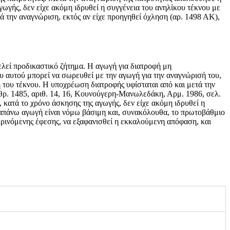
γωγής, δεν είχε ακόμη ιδρυθεί η συγγένεια του ανηλίκου τέκνου με
ά την αναγνώριση, εκτός αν είχε προηγηθεί όχληση (αρ. 1498 ΑΚ),
λεί προδικαστικό ζήτημα. Η αγωγή για διατροφή μη
υ αυτού μπορεί να σωρευθεί με την αγωγή για την αναγνώρισή του,
 του τέκνου. Η υποχρέωση διατροφής υφίσταται από και μετά την
ρθρ. 1485, αριθ. 14, 16, Κουνούγερη-Μανωλεδάκη, Αρμ. 1986, σελ.
κατά το χρόνο άσκησης της αγωγής, δεν είχε ακόμη ιδρυθεί η
ραπάνω αγωγή είναι νόμω βάσιμη και, συνακόλουθα, το πρωτοβάθμιο
 κρινόμενης έφεσης, να εξαφανισθεί η εκκαλούμενη απόφαση, και