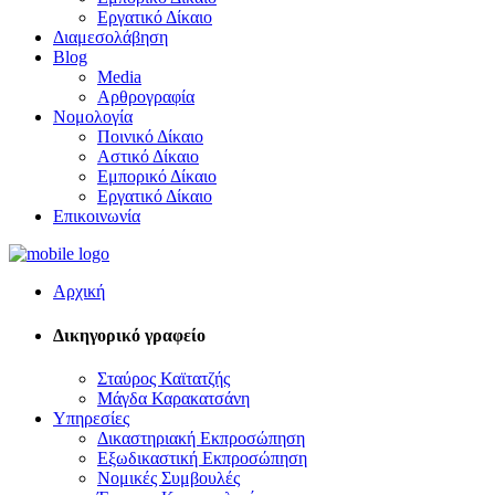
Εργατικό Δίκαιο
Διαμεσολάβηση
Blog
Media
Αρθρογραφία
Νομολογία
Ποινικό Δίκαιο
Αστικό Δίκαιο
Εμπορικό Δίκαιο
Εργατικό Δίκαιο
Επικοινωνία
Αρχική
Δικηγορικό γραφείο
Σταύρος Καϊτατζής
Μάγδα Καρακατσάνη
Υπηρεσίες
Δικαστηριακή Εκπροσώπηση
Εξωδικαστική Εκπροσώπηση
Νομικές Συμβουλές