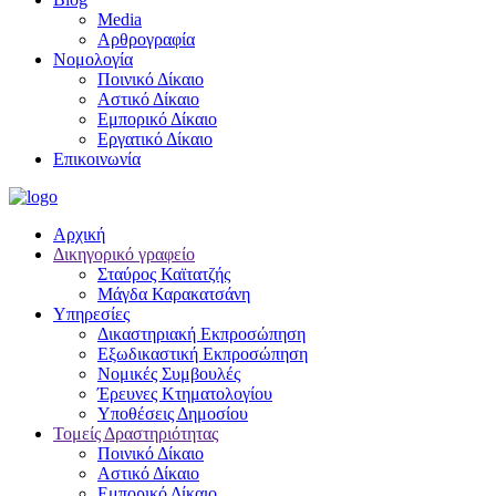
Media
Αρθρογραφία
Νομολογία
Ποινικό Δίκαιο
Αστικό Δίκαιο
Εμπορικό Δίκαιο
Εργατικό Δίκαιο
Επικοινωνία
Αρχική
Δικηγορικό γραφείο
Σταύρος Καϊτατζής
Μάγδα Καρακατσάνη
Υπηρεσίες
Δικαστηριακή Εκπροσώπηση
Εξωδικαστική Εκπροσώπηση
Νομικές Συμβουλές
Έρευνες Κτηματολογίου
Υποθέσεις Δημοσίου
Τομείς Δραστηριότητας
Ποινικό Δίκαιο
Αστικό Δίκαιο
Εμπορικό Δίκαιο