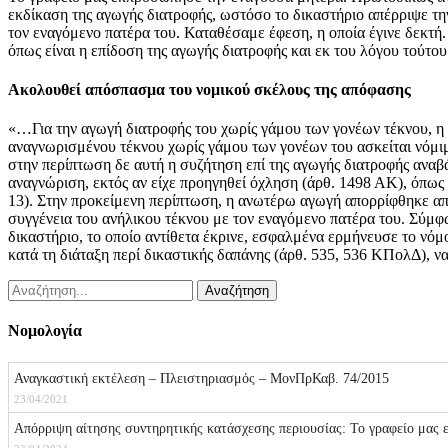
εκδίκαση της αγωγής διατροφής, ωστόσο το δικαστήριο απέρριψε την
τον εναγόμενο πατέρα του. Καταθέσαμε έφεση, η οποία έγινε δεκτή.
όπως είναι η επίδοση της αγωγής διατροφής και εκ του λόγου τούτου
Ακολουθεί απόσπασμα του νομικού σκέλους της απόφασης
«…Για την αγωγή διατροφής του χωρίς γάμου των γονέων τέκνου, η 
αναγνωρισμένου τέκνου χωρίς γάμου των γονέων του ασκείται νόμιμ
στην περίπτωση δε αυτή η συζήτηση επί της αγωγής διατροφής αναβ
αναγνώριση, εκτός αν είχε προηγηθεί όχληση (άρθ. 1498 ΑΚ), όπως
13). Στην προκείμενη περίπτωση, η ανωτέρω αγωγή απορρίφθηκε από
συγγένεια του ανήλικου τέκνου με τον εναγόμενο πατέρα του. Σύμ
δικαστήριο, το οποίο αντίθετα έκρινε, εσφαλμένα ερμήνευσε το νόμο
κατά τη διάταξη περί δικαστικής δαπάνης (άρθ. 535, 536 ΚΠολΔ), ν
Νομολογία
Αναγκαστική εκτέλεση – Πλειστηριασμός – ΜονΠρΚαβ. 74/2015
23/04/2021
Απόρριψη αίτησης συντηρητικής κατάσχεσης περιουσίας: Το γραφείο μας 