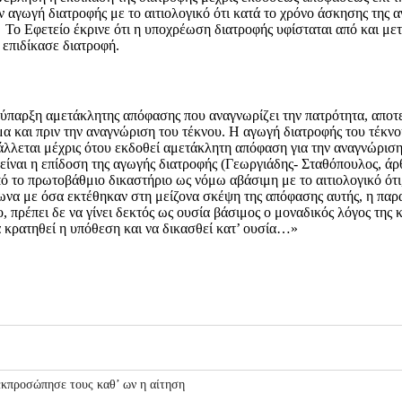
 αγωγή διατροφής με το αιτιολογικό ότι κατά το χρόνο άσκησης της α
 Το Εφετείο έκρινε ότι η υποχρέωση διατροφής υφίσταται από και μετ
 επιδίκασε διατροφή.
ύπαρξη αμετάκλητης απόφασης που αναγνωρίζει την πατρότητα, αποτε
α και πριν την αναγνώριση του τέκνου. Η αγωγή διατροφής του τέκνο
άλλεται μέχρις ότου εκδοθεί αμετάκλητη απόφαση για την αναγνώριση
 είναι η επίδοση της αγωγής διατροφής (Γεωργιάδης- Σταθόπουλος, ά
 το πρωτοβάθμιο δικαστήριο ως νόμω αβάσιμη με το αιτιολογικό ότι, 
φωνα με όσα εκτέθηκαν στη μείζονα σκέψη της απόφασης αυτής, η πα
, πρέπει δε να γίνει δεκτός ως ουσία βάσιμος ο μοναδικός λόγος της
α κρατηθεί η υπόθεση και να δικασθεί κατ’ ουσία…»
εκπροσώπησε τους καθ’ ων η αίτηση