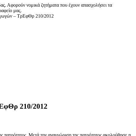
δας. Αφορούν νομικά ζητήματα που έχουν απασχολήσει τα
ραφείο μας.
 αγωγών – ΤρΕφΘρ 210/2012
ρΕφΘρ 210/2012
ς πατρότητος. Μετά την αναγνώριση της πατρότητος ακολούθησε η