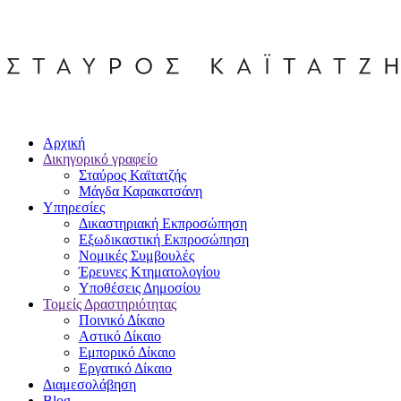
Αρχική
Δικηγορικό γραφείο
Σταύρος Καϊτατζής
Μάγδα Καρακατσάνη
Υπηρεσίες
Δικαστηριακή Εκπροσώπηση
Εξωδικαστική Εκπροσώπηση
Νομικές Συμβουλές
Έρευνες Κτηματολογίου
Υποθέσεις Δημοσίου
Τομείς Δραστηριότητας
Ποινικό Δίκαιο
Αστικό Δίκαιο
Εμπορικό Δίκαιο
Εργατικό Δίκαιο
Διαμεσολάβηση
Blog