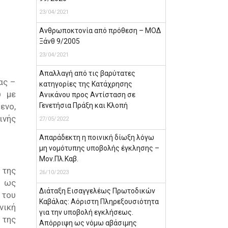
23/04/2021
Ανθρωποκτονία από πρόθεση – ΜΟΔ
Ξάνθ 9/2005
23/04/2021
Απαλλαγή από τις βαρύτατες
ας –
κατηγορίες της Κατάχρησης
υ με
Ανικάνου προς Αντίσταση σε
ενο,
Γενετήσια Πράξη και Κλοπή
ινής
27/05/2022
Απαράδεκτη η ποινική δίωξη λόγω
μη νομότυπης υποβολής έγκλησης –
Μον.Πλ.Καβ.
 της
26/10/2023
ς ως
Διάταξη Εισαγγελέως Πρωτοδικών
 του
Καβάλας: Αόριστη Πληρεξουσιότητα
νική
για την υποβολή εγκλήσεως.
 της
Απόρριψη ως νόμω αβάσιμης