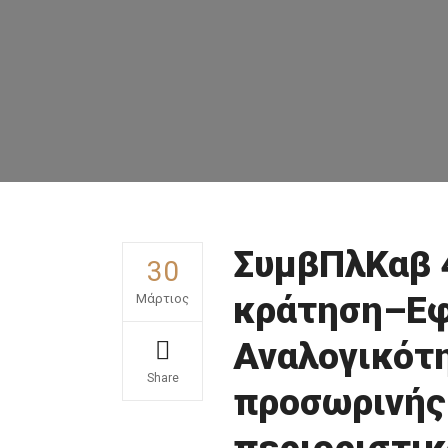
ΣυμβΠλΚαβ 
30
κράτηση–Εφ
Μάρτιος
Αναλογικότ
Share
προσωρινής