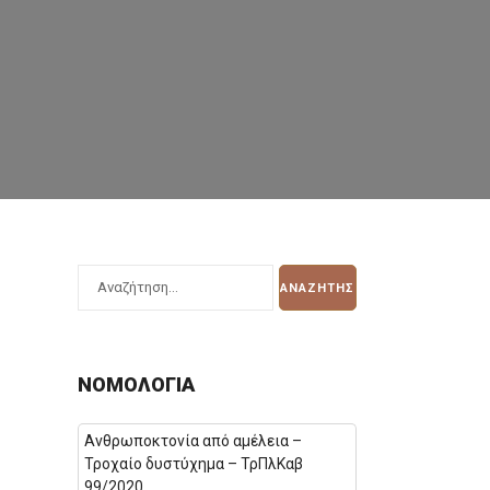
ΝΟΜΟΛΟΓΊΑ
Ανθρωποκτονία από αμέλεια –
Τροχαίο δυστύχημα – ΤρΠλΚαβ
99/2020