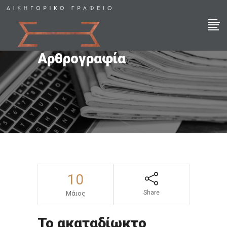
Αρθρογραφία
10
Share
Μάιος
Το ακαταδίωκτο