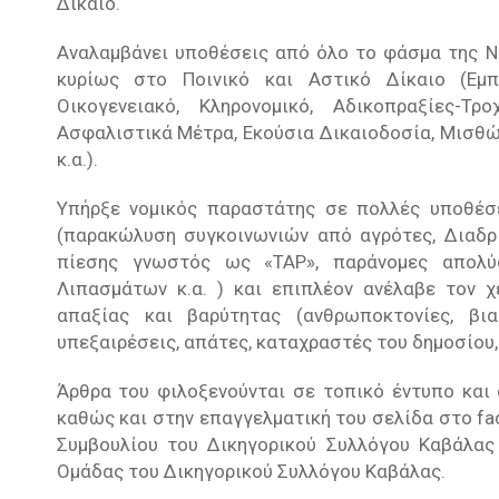
Δίκαιο.
Αναλαμβάνει υποθέσεις από όλο το φάσμα της Νο
κυρίως στο Ποινικό και Αστικό Δίκαιο (Εμπρ
Οικογενειακό, Κληρονομικό, Αδικοπραξίες-Τρ
Ασφαλιστικά Μέτρα, Εκούσια Δικαιοδοσία, Μισθώ
κ.α.).
Υπήρξε νομικός παραστάτης σε πολλές υποθέσε
(παρακώλυση συγκοινωνιών από αγρότες, Διαδρ
πίεσης γνωστός ως «TAP», παράνομες απολύ
Λιπασμάτων κ.α. ) και επιπλέον ανέλαβε τον χ
απαξίας και βαρύτητας (ανθρωποκτονίες, βιασ
υπεξαιρέσεις, απάτες, καταχραστές του δημοσίου, 
Άρθρα του φιλοξενούνται σε τοπικό έντυπο και 
καθώς και στην επαγγελματική του σελίδα στο fa
Συμβουλίου του Δικηγορικού Συλλόγου Καβάλας
Ομάδας του Δικηγορικού Συλλόγου Καβάλας.