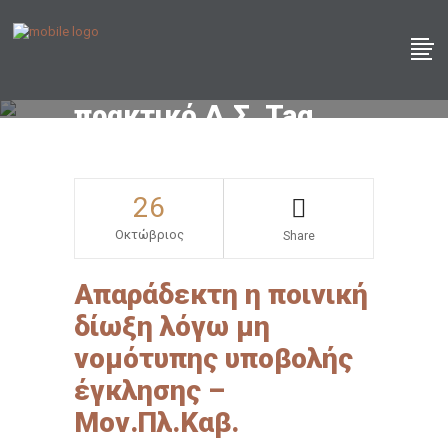
πρακτικό Δ.Σ. Tag
26
Οκτώβριος
Share
Απαράδεκτη η ποινική
δίωξη λόγω μη
νομότυπης υποβολής
έγκλησης –
Μον.Πλ.Καβ.