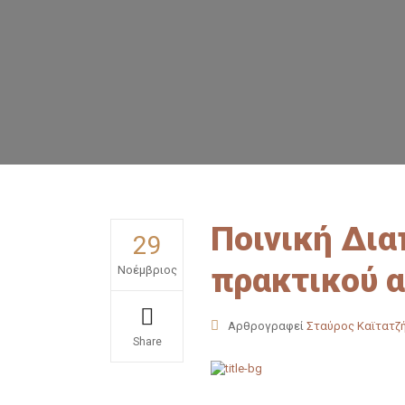
Ποινική Δι
29
πρακτικού α
Νοέμβριος
Αρθρογραφεί
Σταύρος Καϊτατζ
Share