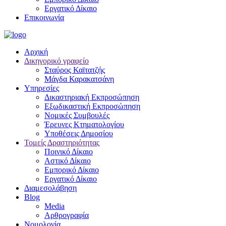
Εργατικό Δίκαιο
Επικοινωνία
Αρχική
Δικηγορικό γραφείο
Σταύρος Καϊτατζής
Μάγδα Καρακατσάνη
Υπηρεσίες
Δικαστηριακή Εκπροσώπηση
Εξωδικαστική Εκπροσώπηση
Νομικές Συμβουλές
Έρευνες Κτηματολογίου
Υποθέσεις Δημοσίου
Τομείς Δραστηριότητας
Ποινικό Δίκαιο
Αστικό Δίκαιο
Εμπορικό Δίκαιο
Εργατικό Δίκαιο
Διαμεσολάβηση
Blog
Media
Αρθρογραφία
Νομολογία