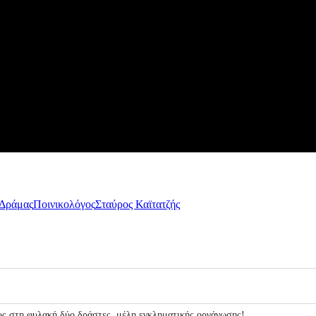
 Δράμας
Ποινικολόγος
Σταύρος Καϊτατζής
υς στη φυλακή δύο δράστες, μέλη εγκληματικής οργάνωσης!