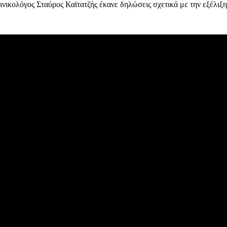
νικολόγος Σταύρος Καϊτατζής έκανε δηλώσεις σχετικά με την εξέλιξη