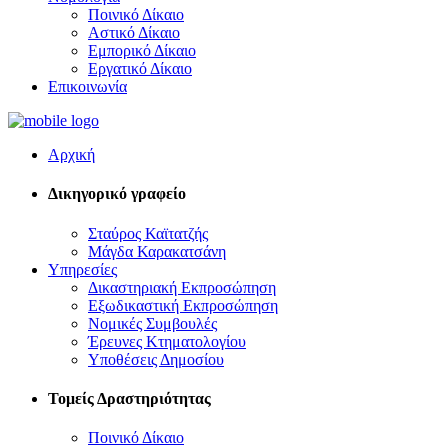
Ποινικό Δίκαιο
Αστικό Δίκαιο
Εμπορικό Δίκαιο
Εργατικό Δίκαιο
Επικοινωνία
Αρχική
Δικηγορικό γραφείο
Σταύρος Καϊτατζής
Μάγδα Καρακατσάνη
Υπηρεσίες
Δικαστηριακή Εκπροσώπηση
Εξωδικαστική Εκπροσώπηση
Νομικές Συμβουλές
Έρευνες Κτηματολογίου
Υποθέσεις Δημοσίου
Τομείς Δραστηριότητας
Ποινικό Δίκαιο