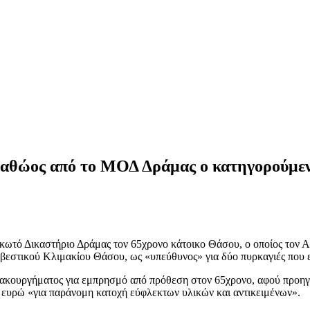
αθώος από το ΜΟΔ Δράμας ο κατηγορούμεν
τό Δικαστήριο Δράμας τον 65χρονο κάτοικο Θάσου, ο οποίος τον Αύ
τικού Κλιμακίου Θάσου, ως «υπεύθυνος» για δύο πυρκαγιές που είχ
ό κακουργήματος για εμπρησμό από πρόθεση στον 65χρονο, αφού προη
 ευρώ «για παράνομη κατοχή εύφλεκτων υλικών και αντικειμένων».