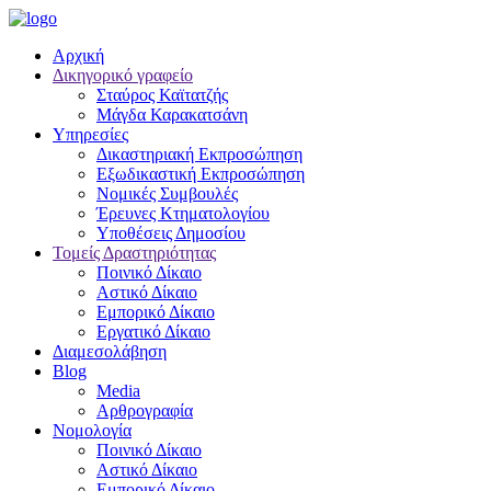
Αρχική
Δικηγορικό γραφείο
Σταύρος Καϊτατζής
Μάγδα Καρακατσάνη
Υπηρεσίες
Δικαστηριακή Εκπροσώπηση
Εξωδικαστική Εκπροσώπηση
Νομικές Συμβουλές
Έρευνες Κτηματολογίου
Υποθέσεις Δημοσίου
Τομείς Δραστηριότητας
Ποινικό Δίκαιο
Αστικό Δίκαιο
Εμπορικό Δίκαιο
Εργατικό Δίκαιο
Διαμεσολάβηση
Blog
Media
Αρθρογραφία
Νομολογία
Ποινικό Δίκαιο
Αστικό Δίκαιο
Εμπορικό Δίκαιο