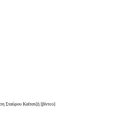
η Σταύρου Καϊτατζή [βίντεο]