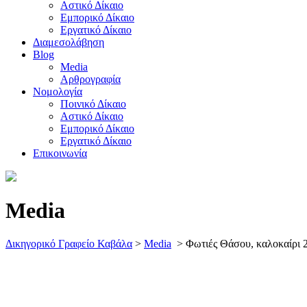
Αστικό Δίκαιο
Εμπορικό Δίκαιο
Εργατικό Δίκαιο
Διαμεσολάβηση
Blog
Media
Αρθρογραφία
Νομολογία
Ποινικό Δίκαιο
Αστικό Δίκαιο
Εμπορικό Δίκαιο
Εργατικό Δίκαιο
Επικοινωνία
Media
Δικηγορικό Γραφείο Καβάλα
>
Media
>
Φωτιές Θάσου, καλοκαίρι 