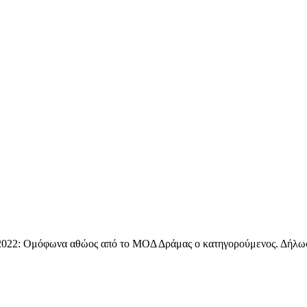
2022: Ομόφωνα αθώος από το ΜΟΔ Δράμας ο κατηγορούμενος. Δήλωσ