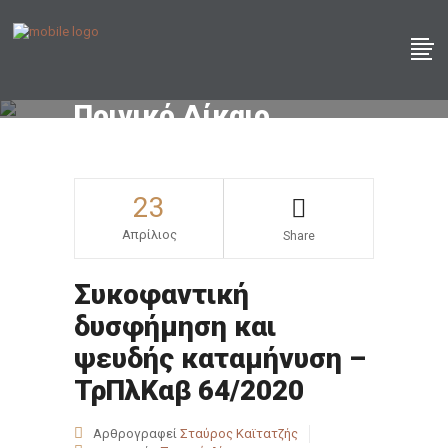
Ποινικό Δίκαιο
23
Απρίλιος
Share
Συκοφαντική
δυσφήμηση και
ψευδής καταμήνυση –
ΤρΠλΚαβ 64/2020
Αρθρογραφεί
Σταύρος Καϊτατζής