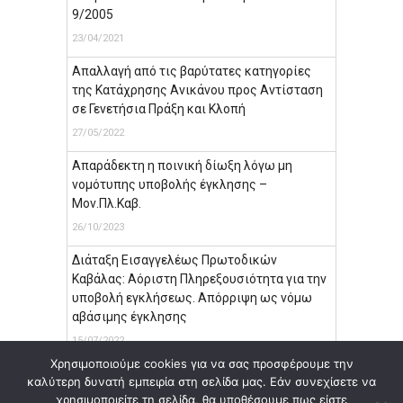
9/2005
23/04/2021
Απαλλαγή από τις βαρύτατες κατηγορίες
της Κατάχρησης Ανικάνου προς Αντίσταση
σε Γενετήσια Πράξη και Κλοπή
27/05/2022
Απαράδεκτη η ποινική δίωξη λόγω μη
νομότυπης υποβολής έγκλησης –
Μον.Πλ.Καβ.
26/10/2023
Διάταξη Εισαγγελέως Πρωτοδικών
Καβάλας: Αόριστη Πληρεξουσιότητα για την
υποβολή εγκλήσεως. Απόρριψη ως νόμω
αβάσιμης έγκλησης
15/07/2022
Χρησιμοποιούμε cookies για να σας προσφέρουμε την
καλύτερη δυνατή εμπειρία στη σελίδα μας. Εάν συνεχίσετε να
χρησιμοποιείτε τη σελίδα, θα υποθέσουμε πως είστε