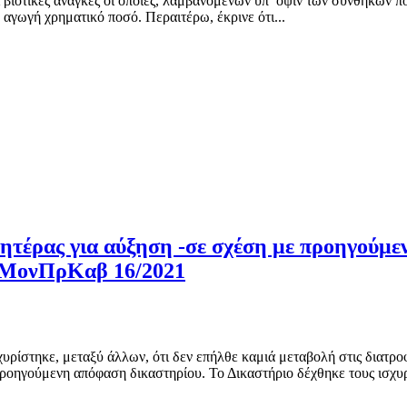
ι βιοτικές ανάγκες οι οποίες, λαμβανομένων υπ’ όψιν των συνθηκών
 αγωγή χρηματικό ποσό. Περαιτέρω, έκρινε ότι...
μητέρας για αύξηση -σε σχέση με προηγούμ
 – ΜονΠρΚαβ 16/2021
υρίστηκε, μεταξύ άλλων, ότι δεν επήλθε καμιά μεταβολή στις διατρο
ν προηγούμενη απόφαση δικαστηρίου. Το Δικαστήριο δέχθηκε τους ισχυ