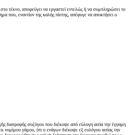
ς στο τέκνο, αποφεύγει να εργαστεί εντελώς ή να συμπληρώσει το
δημα που, εναντίον της καλής πίστης, απέφυγε να αποκτήσει ο
ής διατροφής συζύγου που διέκοψε από εύλογη αιτία την έγγαμη
εκ νομίμου γάμου, ότι ο ενάγων διέκοψε εξ ευλόγου αιτίας την