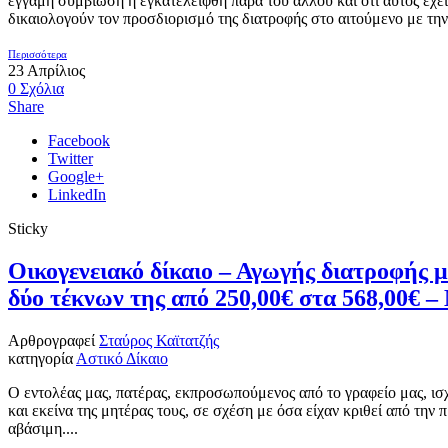
έγγαμη συμβίωση ή εγκατελείφθη παρά του άλλου και ότι αυτός έχε
δικαιολογούν τον προσδιορισμό της διατροφής στο αιτούμενο με την
Περισσότερα
23
Απρίλιος
0
Σχόλια
Share
Facebook
Twitter
Google+
LinkedIn
Sticky
Οικογενειακό δίκαιο – Αγωγής διατροφής 
δύο τέκνων της από 250,00€ στα 568,00€
Αρθρογραφεί
Σταύρος Καϊτατζής
κατηγορία
Αστικό Δίκαιο
Ο εντολέας μας, πατέρας, εκπροσωπούμενος από το γραφείο μας, ισχ
και εκείνα της μητέρας τους, σε σχέση με όσα είχαν κριθεί από τη
αβάσιμη....