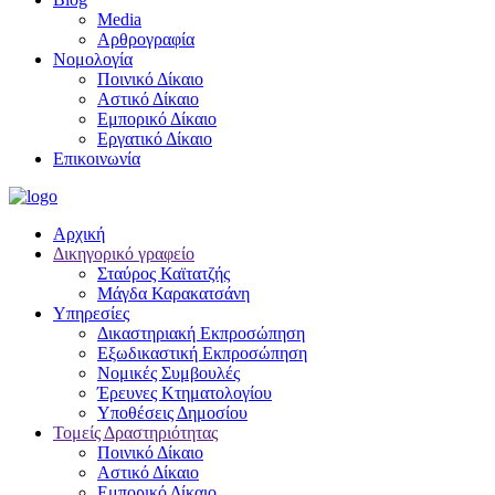
Media
Αρθρογραφία
Νομολογία
Ποινικό Δίκαιο
Αστικό Δίκαιο
Εμπορικό Δίκαιο
Εργατικό Δίκαιο
Επικοινωνία
Αρχική
Δικηγορικό γραφείο
Σταύρος Καϊτατζής
Μάγδα Καρακατσάνη
Υπηρεσίες
Δικαστηριακή Εκπροσώπηση
Εξωδικαστική Εκπροσώπηση
Νομικές Συμβουλές
Έρευνες Κτηματολογίου
Υποθέσεις Δημοσίου
Τομείς Δραστηριότητας
Ποινικό Δίκαιο
Αστικό Δίκαιο
Εμπορικό Δίκαιο