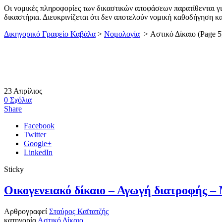
Οι νομικές πληροφορίες των δικαστικών αποφάσεων παρατίθενται γι
δικαστήρια. Διευκρινίζεται ότι δεν αποτελούν νομική καθοδήγηση κ
Δικηγορικό Γραφείο Καβάλα
>
Νομολογία
>
Αστικό Δίκαιο
(Page 5
23
Απρίλιος
0
Σχόλια
Share
Facebook
Twitter
Google+
LinkedIn
Sticky
Οικογενειακό δίκαιο – Αγωγή διατροφής 
Αρθρογραφεί
Σταύρος Καϊτατζής
κατηγορία
Αστικό Δίκαιο