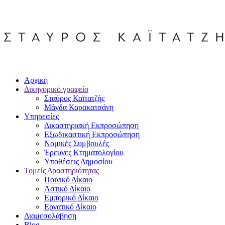
Αρχική
Δικηγορικό γραφείο
Σταύρος Καϊτατζής
Μάγδα Καρακατσάνη
Υπηρεσίες
Δικαστηριακή Εκπροσώπηση
Εξωδικαστική Εκπροσώπηση
Νομικές Συμβουλές
Έρευνες Κτηματολογίου
Υποθέσεις Δημοσίου
Τομείς Δραστηριότητας
Ποινικό Δίκαιο
Αστικό Δίκαιο
Εμπορικό Δίκαιο
Εργατικό Δίκαιο
Διαμεσολάβηση
Blog