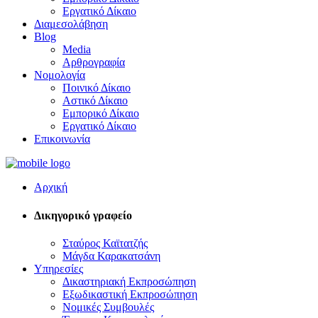
Εργατικό Δίκαιο
Διαμεσολάβηση
Blog
Media
Αρθρογραφία
Νομολογία
Ποινικό Δίκαιο
Αστικό Δίκαιο
Εμπορικό Δίκαιο
Εργατικό Δίκαιο
Επικοινωνία
Αρχική
Δικηγορικό γραφείο
Σταύρος Καϊτατζής
Μάγδα Καρακατσάνη
Υπηρεσίες
Δικαστηριακή Εκπροσώπηση
Εξωδικαστική Εκπροσώπηση
Νομικές Συμβουλές