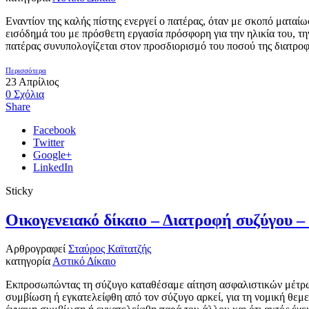
Εναντίον της καλής πίστης ενεργεί ο πατέρας, όταν με σκοπό ματαί
εισόδημά του με πρόσθετη εργασία πρόσφορη για την ηλικία του, την
πατέρας συνυπολογίζεται στον προσδιορισμό του ποσού της διατροφή
Περισσότερα
23
Απρίλιος
0
Σχόλια
Share
Facebook
Twitter
Google+
LinkedIn
Sticky
Οικογενειακό δίκαιο – Διατροφή συζύγου
Αρθρογραφεί
Σταύρος Καϊτατζής
κατηγορία
Αστικό Δίκαιο
Εκπροσωπώντας τη σύζυγο καταθέσαμε αίτηση ασφαλιστικών μέτρων δ
συμβίωση ή εγκατελείφθη από τον σύζυγο αρκεί, για τη νομική θεμελ